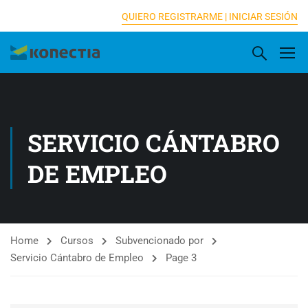
[elementor-template id="16833"]
QUIERO REGISTRARME |
INICIAR SESIÓN
SERVICIO CÁNTABRO
DE EMPLEO
Home
Cursos
Subvencionado por
Servicio Cántabro de Empleo
Page 3