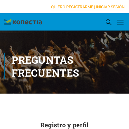
[elementor-template id="16833"]
QUIERO REGISTRARME |
INICIAR SESIÓN
PREGUNTAS
FRECUENTES
Registro y perfil