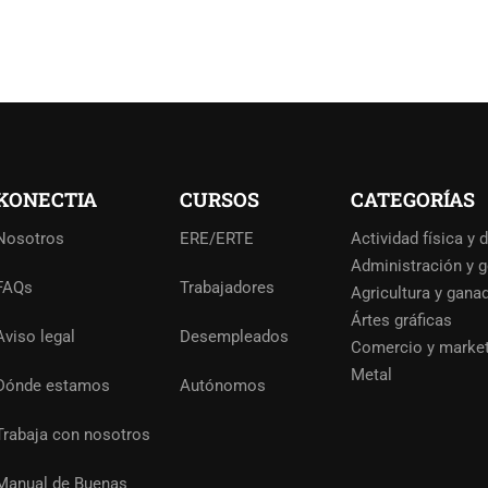
KONECTIA
CURSOS
CATEGORÍAS
Nosotros
ERE/ERTE
Actividad física y 
Administración y g
FAQs
Trabajadores
Agricultura y gana
Ártes gráficas
Aviso legal
Desempleados
Comercio y marke
Metal
Dónde estamos
Autónomos
Trabaja con nosotros
Manual de Buenas