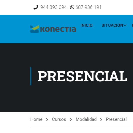
[elementor-template id="16833"]
944 393 094
687 936 191
INICIO
SITUACIÓN
PRESENCIAL
Home
Cursos
Modalidad
Presencial