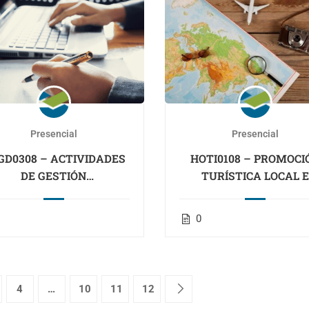
Presencial
Presencial
GD0308 – ACTIVIDADES
HOTI0108 – PROMOCI
DE GESTIÓN
TURÍSTICA LOCAL 
INISTRATIVA (LANBIDE
INFORMACIÓN AL
OCUPADOS)
VISITANTE – CANTAB
0
4
…
10
11
12