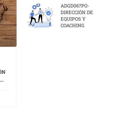
ADGD067PO-
DIRECCIÓN DE
EQUIPOS Y
COACHING
ÓN
E
RIA