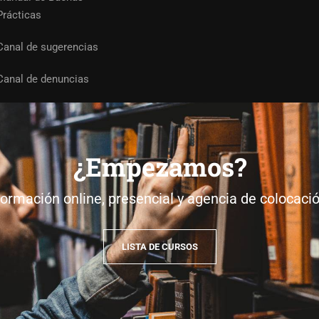
Prácticas
Canal de sugerencias
Canal de denuncias
Aviso legal
Política de pr
¿Empezamos?
Plan de igualdad
ormación online, presencial y agencia de colocaci
LISTA DE CURSOS