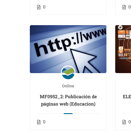
(Educación)
0
0
Online
MF0952_2: Publicación de
ELE
páginas web (Educacion)
I
T
0
0
RED