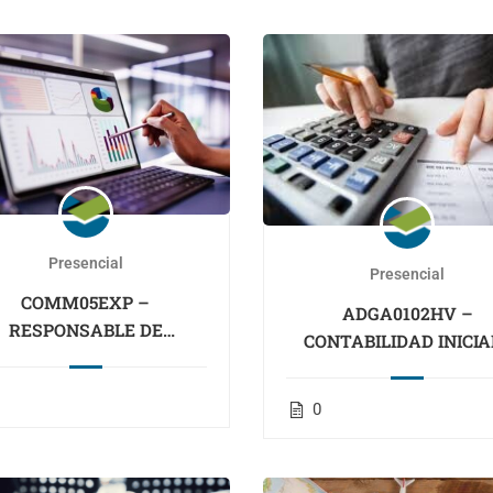
EDIFICIOS (Educacion)
Presencial
Presencial
COMM05EXP –
ADGA0102HV –
RESPONSABLE DE
CONTABILIDAD INICIAL
MARKETING DIGITAL
(LANBIDE OCUPADOS
(LANBIDE OCUPADOS)
0