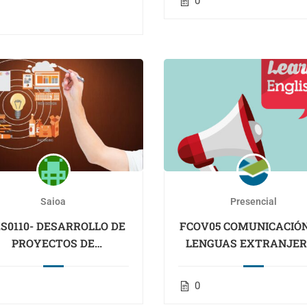
0
(Educacion)
Saioa
Presencial
S0110- DESARROLLO DE
FCOV05 COMUNICACIÓ
PROYECTOS DE
LENGUAS EXTRANJE
NFRAESTRUCTURAS DE
(INGLÉS) N2 (Cantabri
ELECOMUNICACIÓN Y
0
ES DE VOZ Y DATOS EN