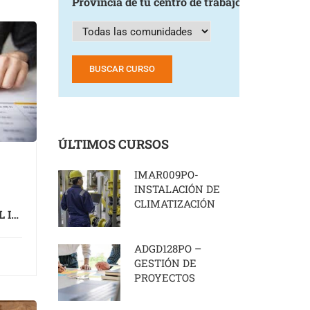
Provincia de tu centro de trabajo
ÚLTIMOS CURSOS
IMAR009PO-
INSTALACIÓN DE
CLIMATIZACIÓN
 I
)
ADGD128PO –
GESTIÓN DE
PROYECTOS