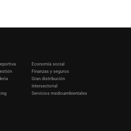
deportiva
Economía social
estión
Finanzas y seguros
dería
Gran distribución
Intersectorial
ting
Servicios medioambientales