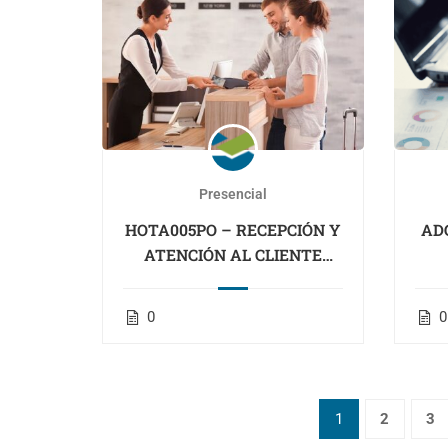
Presencial
HOTA005PO – RECEPCIÓN Y
AD
ATENCIÓN AL CLIENTE
(LANBIDE OCUPADOS)
ADM
0
0
1
2
3