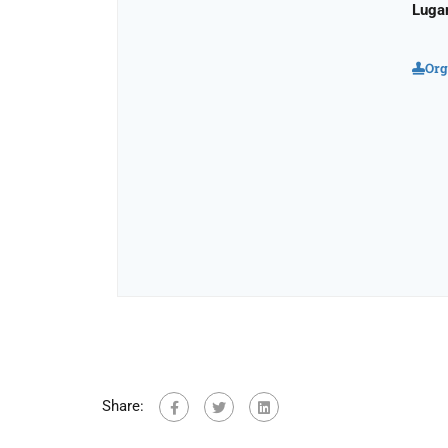
Lugar
Org
Share: