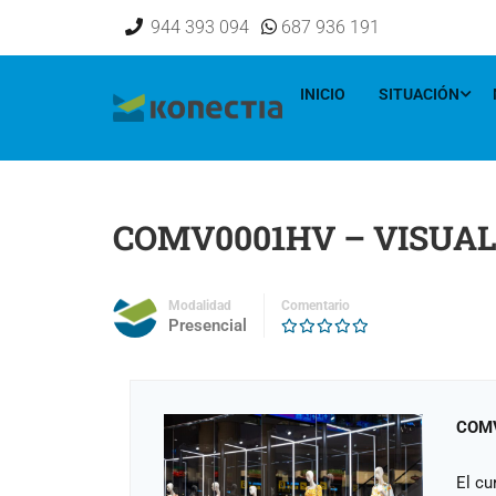
[elementor-template id="16833"]
944 393 094
687 936 191
INICIO
SITUACIÓN
COMV0001HV – VISUAL
Modalidad
Comentario
Presencial
COMV
El cu