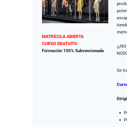
produ
poten
escap
tiend
memo
MATRÍCULA ABIERTA
CURSO GRATUITO
¡¡¡N
Formación 100% Subvencionada
NOSO
Se tr
Curso
Dirig
P
P