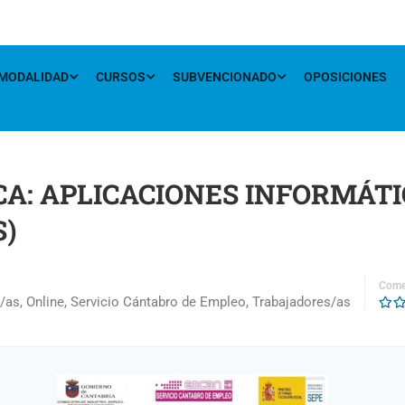
MODALIDAD
CURSOS
SUBVENCIONADO
OPOSICIONES
CA: APLICACIONES INFORMÁTI
)
Come
/as
,
Online
,
Servicio Cántabro de Empleo
,
Trabajadores/as