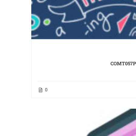
COMT057PO
0