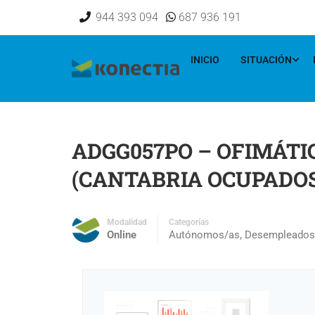
[elementor-template id="16833"]
944 393 094
687 936 191
INICIO
SITUACIÓN
ADGG057PO – OFIMÁTI
(CANTABRIA OCUPADOS
Modalidad
Categorías
Online
Autónomos/as
,
Desempleados