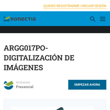
[elementor-template id="16833"]
QUIERO REGISTRARME |
INICIAR SESIÓN
ARGG017PO-
DIGITALIZACIÓN DE
IMÁGENES
Modalidad
EMPEZAR AHORA
Presencial