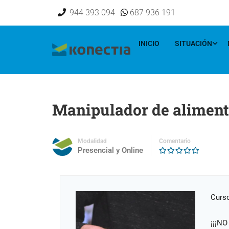
[elementor-template id="16833"]
944 393 094
687 936 191
INICIO
SITUACIÓN
Manipulador de alimen
Modalidad
Comentario
Presencial y Online
Curso
¡¡¡N