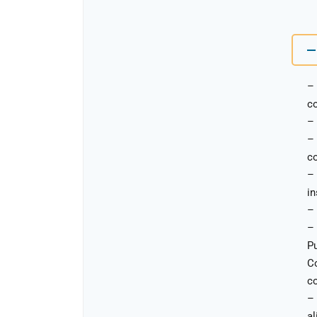
– 
co
–
– 
c
– 
in
– 
– 
Pu
C
c
– 
a